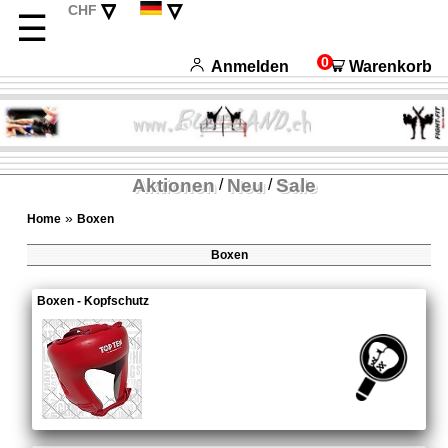
▿
▿
CHF
☰
EUR
English
USD
Français
0
Anmelden
Warenkorb
Italiano
Español
Aktionen
Neu
Sale
/
/
»
Home
Boxen
Boxen
Boxen - Kopfschutz